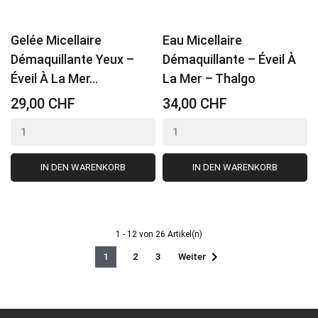
Gelée Micellaire
Eau Micellaire
Démaquillante Yeux –
Démaquillante – Éveil À
Éveil À La Mer...
La Mer – Thalgo
29,00 CHF
34,00 CHF
IN DEN WARENKORB
IN DEN WARENKORB
1 - 12 von 26 Artikel(n)

Weiter
1
2
3