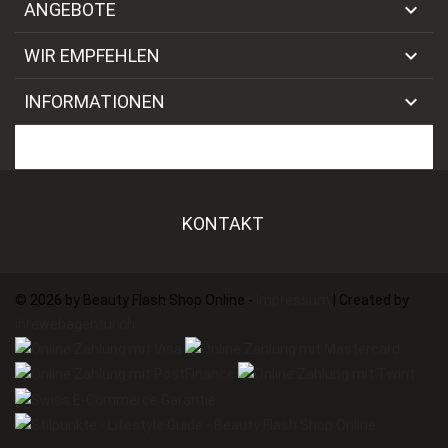

ANGEBOTE

WIR EMPFEHLEN

INFORMATIONEN

BEAUTY FLASH NEWSLETTER
KONTAKT
©
2026 by Beauty Flash Shop Online -
Impressum
| Created by
ihrewebagentur.ch