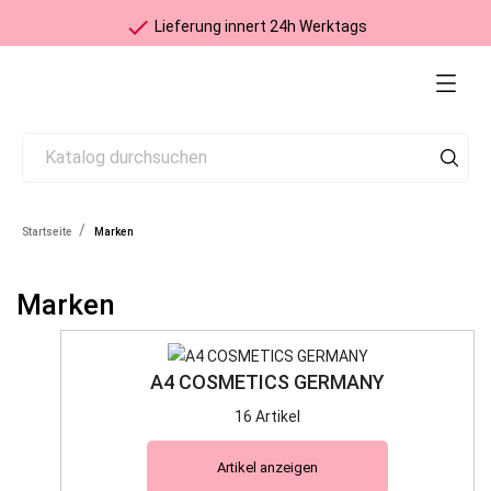
check
Nur Kartenzahlung / Twint möglich
Startseite
Marken
Marken
A4 COSMETICS GERMANY
16 Artikel
Artikel anzeigen