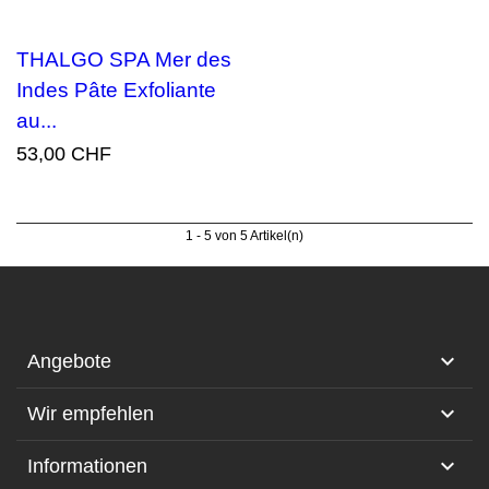
THALGO SPA Mer des
Indes Pâte Exfoliante
au...
53,00 CHF
1 - 5 von 5 Artikel(n)

Angebote

Wir empfehlen

Informationen