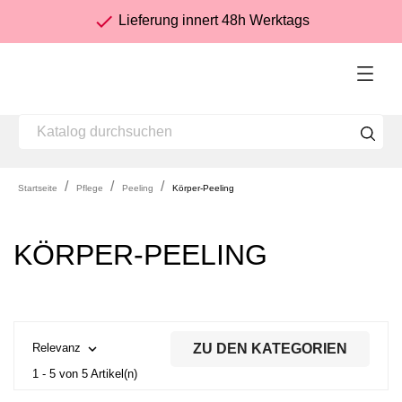
check
Lieferung innert 48h Werktags
Startseite
Pflege
Peeling
Körper-Peeling
KÖRPER-PEELING

ZU DEN KATEGORIEN
Relevanz
1 - 5 von 5 Artikel(n)