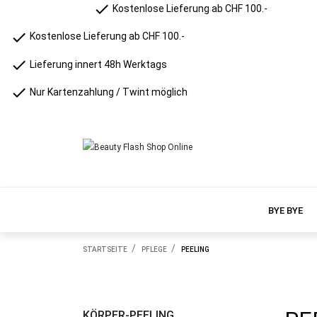
check
Kostenlose Lieferung ab CHF 100.-
check
Kostenlose Lieferung ab CHF 100.-
check
Lieferung innert 48h Werktags
check
Nur Kartenzahlung / Twint möglich
BYE BYE
STARTSEITE
PFLEGE
PEELING
KÖRPER-PEELING