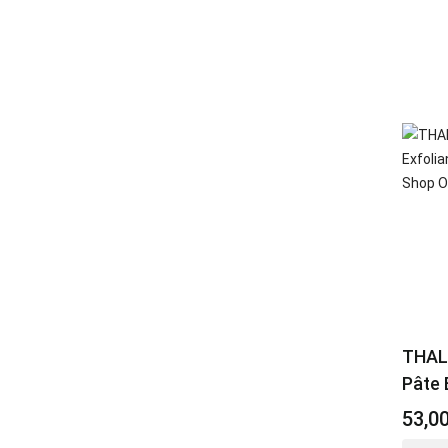
THAL
Pâte 
53,0