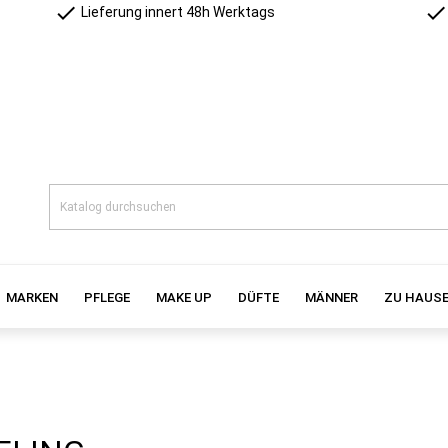
check
check
Lieferung innert 48h Werktags
MARKEN
PFLEGE
MAKE UP
DÜFTE
MÄNNER
ZU HAUS