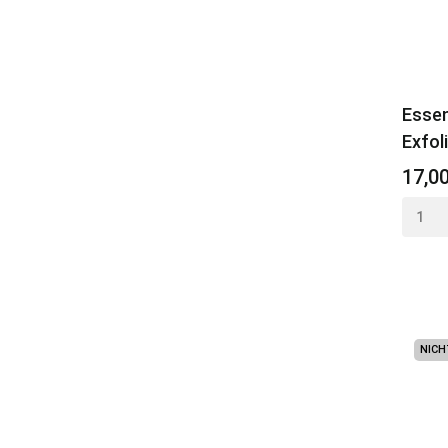
Essen
Exfol
17,0
NICH