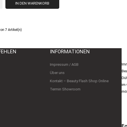
IN DEN WARENKORB
von 7 Artikel(n)
FEHLEN
INFORMATIONEN
B
Imm
Impressum / AGB
Bea
Über uns
Düf
Kontakt – Beauty Flash Shop Online
im 
Termin Showroom
mög
Fo