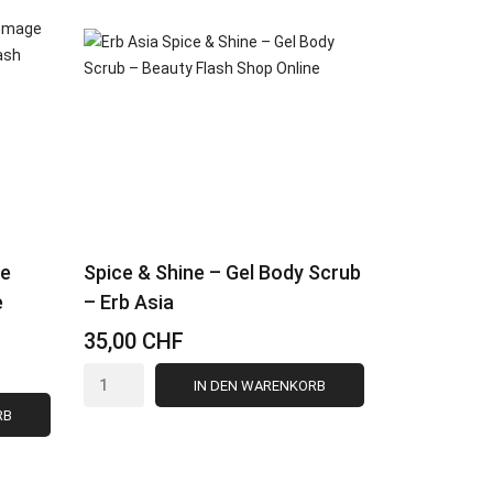
ue
Spice & Shine – Gel Body Scrub
e
– Erb Asia
35,00 CHF
IN DEN WARENKORB
RB