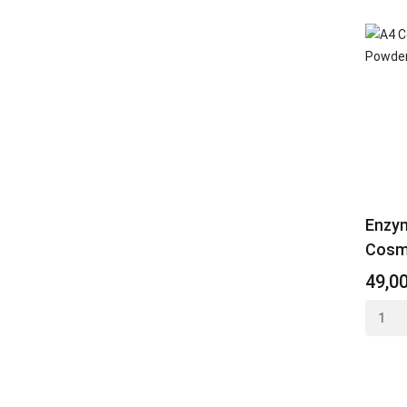
Enzym
Cosm
49,0