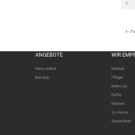
1 - 7 
ANGEBOTE
WIR EMP
Neue Artikel
Marken
Bye Bye
Pflege
Make Up
Düfte
Männer
Zu Hause
Gesundheit