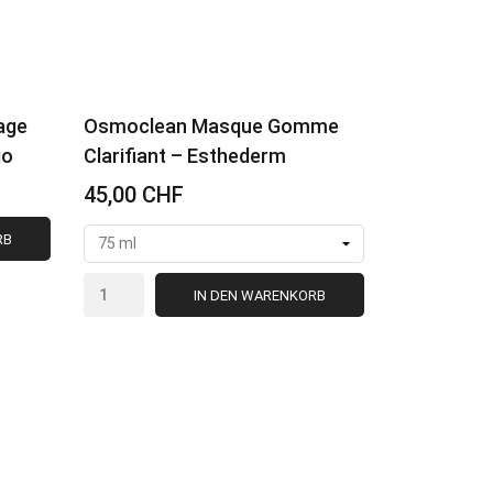
age
Osmoclean Masque Gomme
go
Clarifiant – Esthederm
45,00 CHF
RB
IN DEN WARENKORB
VORSCHAU