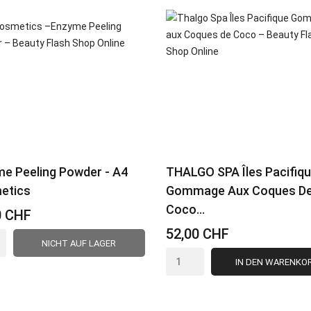
e Peeling Powder - A4
THALGO SPA Îles Pacifiq
etics
Gommage Aux Coques D
Coco...
0 CHF
52,00 CHF
NICHT AUF LAGER
IN DEN WARENKO
VORSCHAU