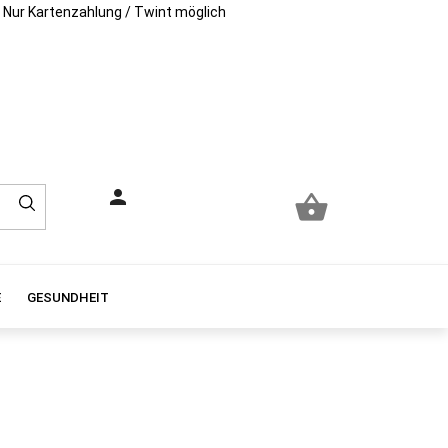
Nur Kartenzahlung / Twint möglich
person

E
GESUNDHEIT