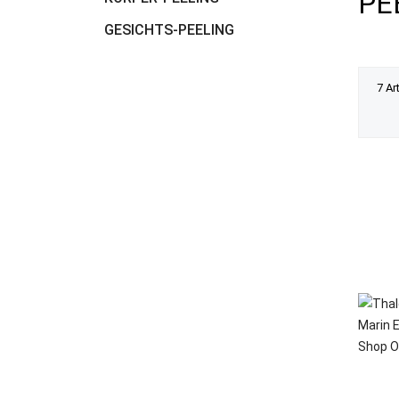
PE
GESICHTS-PEELING
7 Ar