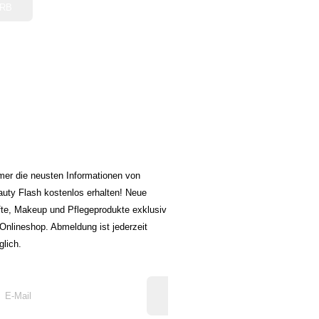
ORB
EAUTY FLASH
EWSLETTER
er die neusten Informationen von
uty Flash kostenlos erhalten! Neue
te, Makeup und Pflegeprodukte exklusiv
Onlineshop. Abmeldung ist jederzeit
lich.