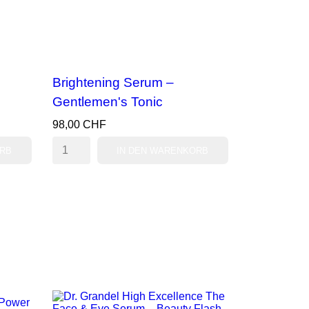
Brightening Serum –
Gentlemen's Tonic
98,00 CHF
ORB
IN DEN WARENKORB
VORSCHAU