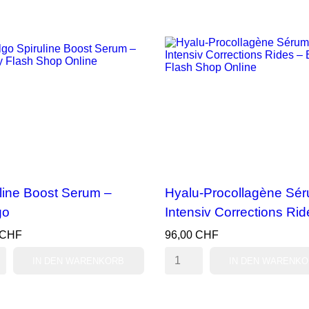
line Boost Serum –
Hyalu-Procollagène Sé
go
Intensiv Corrections Ride
 CHF
96,00 CHF
IN DEN WARENKORB
IN DEN WARENK
VORSCHAU
VORSCHAU