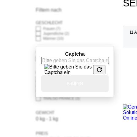
SE
Filtern nach
GESCHLECHT
Frauen
(7)
11 A
Jugendliche
(2)
Männer
(10)
VERFÜGBARKEIT
Captcha
Auf Lager
(11)

MARKE
DR. GRANDEL GERMANY
(2)
PRÜFEN
GENTLEMEN‘S TONIC ENGLAND
(3)
INSÌUM ITALY
(1)
MED BEAUTY SWITZERLAND
(2)
THALGO FRANCE
(3)
GEWICHT
0 kg - 1 kg
PREIS