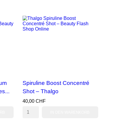
rum
Spiruline Boost Concentré
s...
Shot – Thalgo
40,00 CHF
ORB
IN DEN WARENKORB