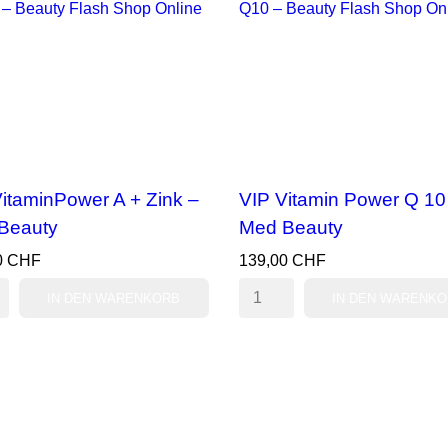
itaminPower A + Zink –
VIP Vitamin Power Q 10
Beauty
Med Beauty
0 CHF
139,00 CHF
IN DEN WARENKORB
IN DEN WARENK
VORSCHAU
VORSCHAU