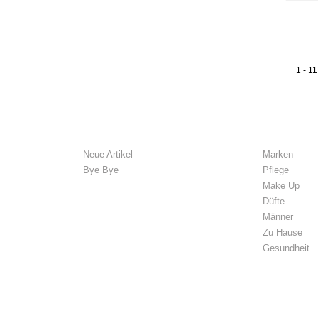
1 - 11
ANGEBOTE
WIR EM
Neue Artikel
Marken
Bye Bye
Pflege
Make Up
Düfte
Männer
Zu Hause
Gesundheit