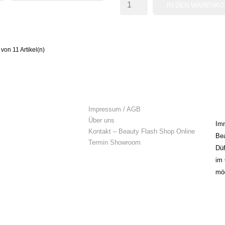
IN DEN WARENK
 von 11 Artikel(n)
PFEHLEN
INFORMATIONEN
B
N
Impressum / AGB
Über uns
Imm
Kontakt – Beauty Flash Shop Online
Bea
Termin Showroom
Düf
im 
mög