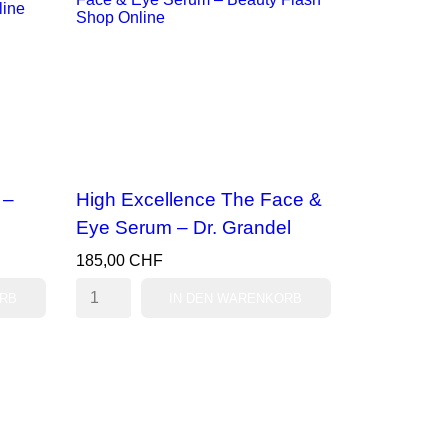
 –
High Excellence The Face &
Eye Serum – Dr. Grandel
185,00 CHF
ORB
IN DEN WARENKORB
VORSCHAU