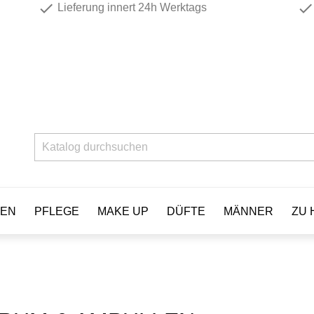
check
check
Lieferung innert 24h Werktags
EN
PFLEGE
MAKE UP
DÜFTE
MÄNNER
ZU 