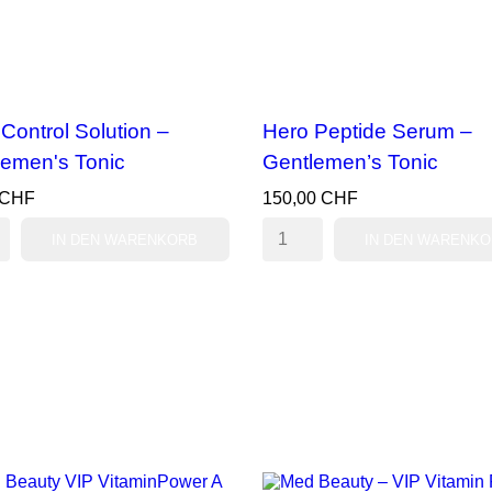
Control Solution –
Hero Peptide Serum –
lemen's Tonic
Gentlemen’s Tonic
 CHF
150,00 CHF
IN DEN WARENKORB
IN DEN WARENK
VORSCHAU
VORSCHAU