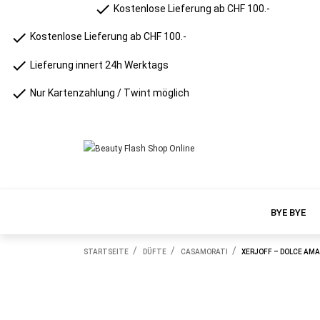
check
Kostenlose Lieferung ab CHF 100.-
check
Kostenlose Lieferung ab CHF 100.-
check
Lieferung innert 24h Werktags
check
Nur Kartenzahlung / Twint möglich
BYE BYE
STARTSEITE
DÜFTE
CASAMORATI
XERJOFF – DOLCE AMA