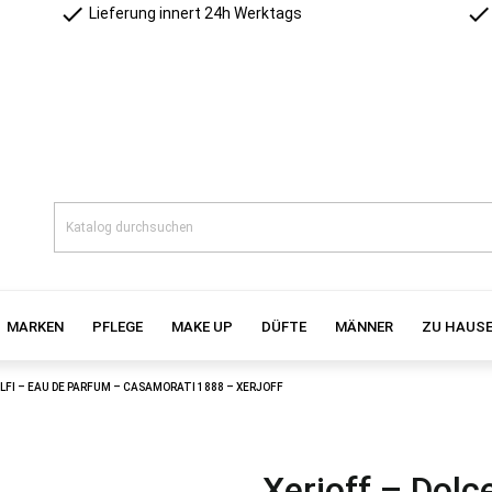
check
check
Lieferung innert 24h Werktags
MARKEN
PFLEGE
MAKE UP
DÜFTE
MÄNNER
ZU HAUS
LFI – EAU DE PARFUM – CASAMORATI 1888 – XERJOFF
Xerjoff – Dolc