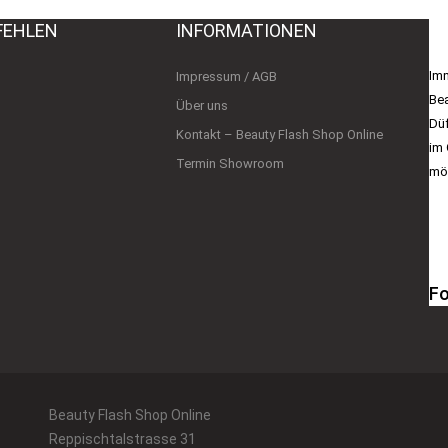
FEHLEN
INFORMATIONEN
B
Imm
Impressum / AGB
Bea
Über uns
Düf
Kontakt – Beauty Flash Shop Online
im 
Termin Showroom
mög
Fo
Beauty Flash Shop Online
Reppischtalstrasse 31