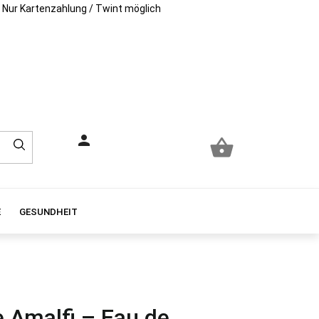
Nur Kartenzahlung / Twint möglich
person

E
GESUNDHEIT
e Amalfi – Eau de