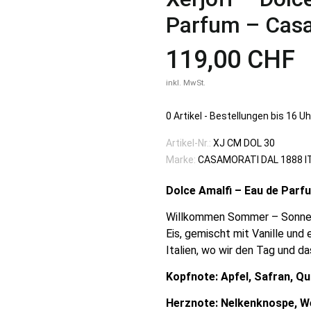
Parfum – Casa
119,00 CHF
inkl. MwSt.
0 Artikel
-
Bestellungen bis 16 Uh
Artikel-Nr.:
XJ CM DOL 30
Marke:
CASAMORATI DAL 1888 I
Dolce Amalfi – Eau de Parf
Willkommen Sommer – Sonne – 
Eis, gemischt mit Vanille und
Italien, wo wir den Tag und d
Kopfnote: Apfel, Safran, Q
Herznote: Nelkenknospe, W